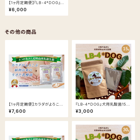
【1ヶ月定期便】『LB-4*DOG』
犬用植物由来乳酸菌30g入(15
¥6,000
g×2袋)
その他の商品
【1ヶ月定期便】カラダがよろこぶ
『LB-4*DOG』犬用乳酸菌15g
ABM®︎乳酸菌 45粒入×2袋
入
¥7,600
¥3,000