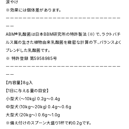
涙やけ
※効果には個体差があります。
ーーーーーーーーーーーーーーーーーーーーーーーーーーー
ーー
ABM®乳酸菌は日本BBM研究所の特許製法（※）で、ラクトバチ
ルス属の生きた植物由来乳酸菌を緻密な計算の下、バランスよく
ブレンドした乳酸菌です。
※ 特許登録 第5958985号
ーーーーーーーーーーーーーーーーーーーーーーーーーーー
ーー
【内容量】8g入
【1日に与える量の目安】
小型犬（〜10kg）0.2g〜0.4g
中型犬（10kg〜20kg）0.4g〜0.6g
大型犬（20kg〜）0.6g〜1.0g
※備え付けのスプーン大盛り1杯で約0.2gです。