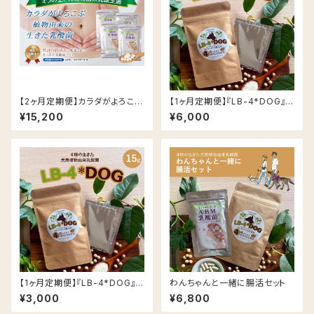
【2ヶ月定期便】カラダがよろこぶ
【1ヶ月定期便】『LB-4*DOG』
ABM®︎乳酸菌 45粒入×4袋
犬用植物由来乳酸菌30g入(15
¥15,200
¥6,000
g×2袋)
【1ヶ月定期便】『LB-4*DOG』
わんちゃんと一緒に腸活セット
犬用植物由来乳酸菌15g入
¥3,000
¥6,800