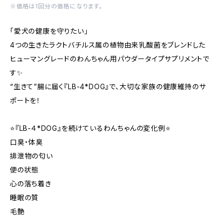
※価格は1回分の価格になります。
「愛犬の健康を守りたい」
4つの生きたラクトバチルス属の植物由来乳酸菌をブレンドした
ヒューマングレードのわんちゃん用パウダータイプサプリメントで
す✨
“生きて”腸に届く『LB-4*DOG』で、大切な家族の健康維持のサ
ポートを！
⭐️『LB-４*DOG』を続けているわんちゃんの変化例⭐️
口臭・体臭
排泄物の匂い
便の状態
心の落ち着き
睡眠の質
毛艶